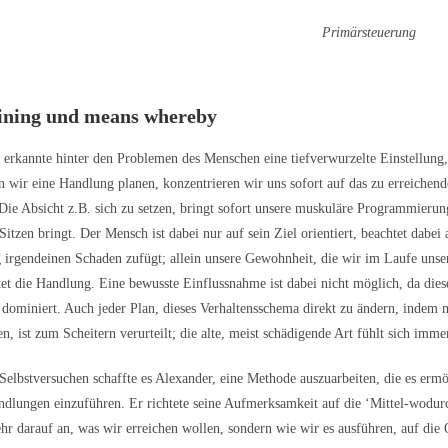
Primärsteuerung
ining und means whereby
 erkannte hinter den Problemen des Menschen eine tiefverwurzelte Einstellung,
n wir eine Handlung planen, konzentrieren wir uns sofort auf das zu erreichende
 Die Absicht z.B. sich zu setzen, bringt sofort unsere muskuläre Programmierun
Sitzen bringt. Der Mensch ist dabei nur auf sein Ziel orientiert, beachtet dabei 
irgendeinen Schaden zufügt; allein unsere Gewohnheit, die wir im Laufe unse
tet die Handlung. Eine bewusste Einflussnahme ist dabei nicht möglich, da die
dominiert. Auch jeder Plan, dieses Verhaltensschema direkt zu ändern, indem
n, ist zum Scheitern verurteilt; die alte, meist schädigende Art fühlt sich immer
Selbstversuchen schaffte es Alexander, eine Methode auszuarbeiten, die es ermö
ndlungen einzuführen. Er richtete seine Aufmerksamkeit auf die ‘Mittel-wodur
ehr darauf an, was wir erreichen wollen, sondern wie wir es ausführen, auf die