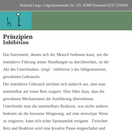
Manfred Lange, Lütgendortmunder Str. 133, 44388 Dortmund 0231 5334569
Prinzipien
Inhibition
Das Instrument, dessen sich der Mensch bedienen kann, um die
instinktive Führung seiner Handlungen zu durchbrechen, ist der
Akt des Unterbindens (
engl. ‘inhibition’)
des fehlgesteuerten,
gewohnten Gebrauchs.
Der instinktive Gebrauch zeichnet sich dadurch aus, dass man
unmittelbar auf einen Reiz reagiert. Dies führt dazu, dass die
gewohnten Mechanismen die Ausführung übernehmen.
Unterbindet man die unmittelbare Reaktion, was nichts anderes
bedeutet als die bewusste Weigerung, auf eine stereotype Weise
zu reagieren, kann sich echte Spontaneität ereignen. Zwischen
Reiz und Reaktion wird eine kreative Pause eingeschaltet und