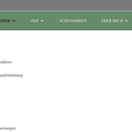
CHNIK
ZEN
ACHTSAMKEIT
ÜBER MICH
unktion
eswahrnehmung
weisungen